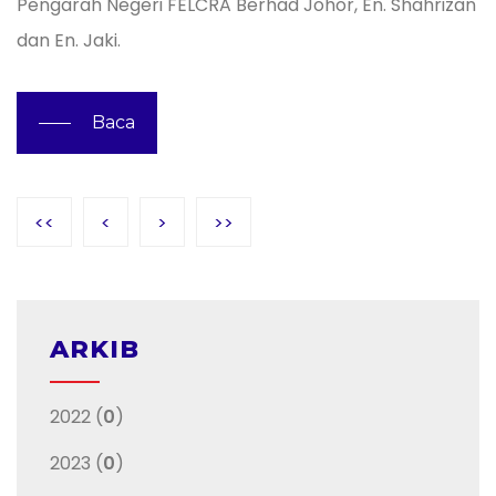
Pengarah Negeri FELCRA Berhad Johor, En. Shahrizan
dan En. Jaki.
Baca
<<
<
>
>>
ARKIB
2022 (
0
)
2023 (
0
)