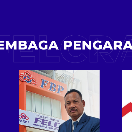
FELCR
EMBAGA PENGAR