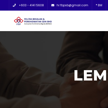
+603 - 4141 5608
hr.fbpsb@gmail.com
*
BM
LEM