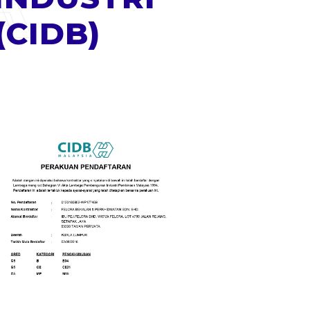
A
CIDB)