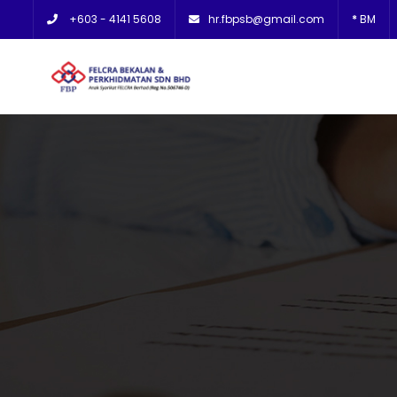
+603 - 4141 5608
hr.fbpsb@gmail.com
*
BM