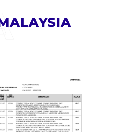
A
MALAYSIA